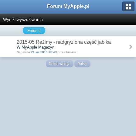
Forum MyApple.pl
Wyniki wyszukiwania
Forums
2015-05 Reżimy - nadgryziona część jabłka
W MyApple Magazyn
Napisano
21 sie 2015 10:43
przez tomasz
Pełna wersja
Polski