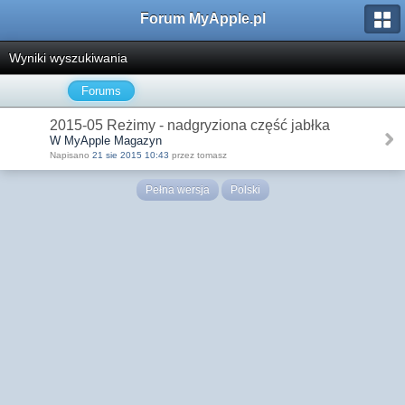
Forum MyApple.pl
Wyniki wyszukiwania
Forums
2015-05 Reżimy - nadgryziona część jabłka
W MyApple Magazyn
Napisano
21 sie 2015 10:43
przez tomasz
Pełna wersja
Polski