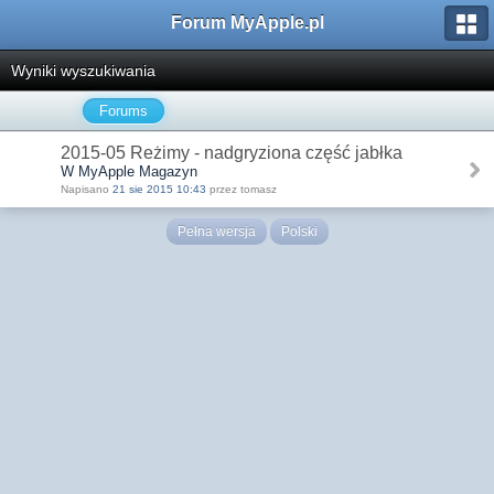
Forum MyApple.pl
Wyniki wyszukiwania
Forums
2015-05 Reżimy - nadgryziona część jabłka
W MyApple Magazyn
Napisano
21 sie 2015 10:43
przez tomasz
Pełna wersja
Polski