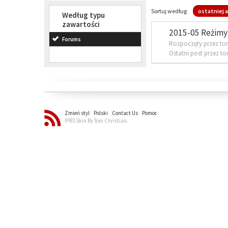
Sortuj według
ostatniej a
Według typu
zawartości
2015-05 Reżimy 
Forums
Rozpoczęty przez to
Ostatni post przez t
Zmień styl
Polski
Contact Us
Pomoc
IPB3 Skin By Tom Christian.