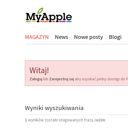
MAGAZYN
News
Nowe posty
Blogi
Witaj!
Zaloguj
lub
Zarejestruj się
aby uzyskać pełny dostęp do f
Wyniki wyszukiwania
1
wyników zostało otagowanych frazą
reżim