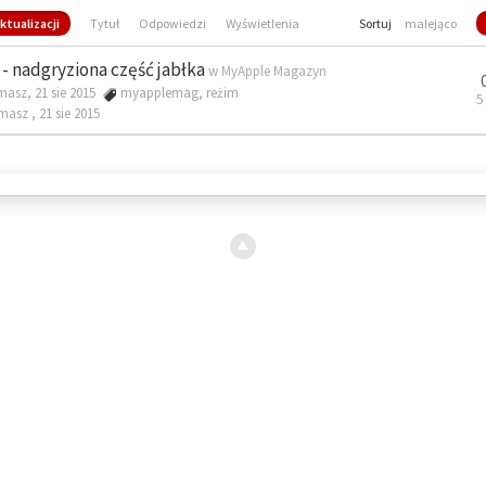
ktualizacji
Tytuł
Odpowiedzi
Wyświetlenia
Sortuj
malejąco
- nadgryziona część jabłka
w
MyApple Magazyn
masz, 21 sie 2015
myapplemag
,
reżim
5
omasz ,
21 sie 2015