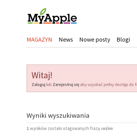
MAGAZYN
News
Nowe posty
Blogi
Witaj!
Zaloguj
lub
Zarejestruj się
aby uzyskać pełny dostęp do f
Wyniki wyszukiwania
1
wyników zostało otagowanych frazą
reżim