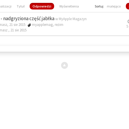
ualizacji
Tytuł
Odpowiedzi
Wyświetlenia
Sortuj
malejąco
- nadgryziona część jabłka
w
MyApple Magazyn
masz, 21 sie 2015
myapplemag
,
reżim
5
omasz ,
21 sie 2015