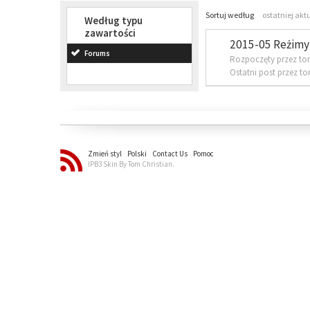
Sortuj według
ostatniej akt
Według typu
zawartości
2015-05 Reżimy 
Forums
Rozpoczęty przez to
Ostatni post przez t
Zmień styl
Polski
Contact Us
Pomoc
IPB3 Skin By Tom Christian.