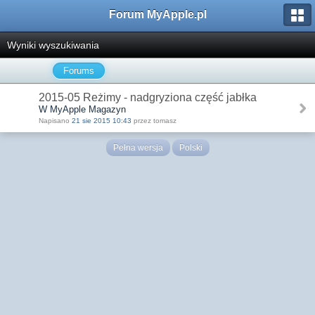
Forum MyApple.pl
Wyniki wyszukiwania
Forums
2015-05 Reżimy - nadgryziona część jabłka
W MyApple Magazyn
Napisano
21 sie 2015 10:43
przez tomasz
Pełna wersja
Polski