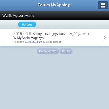
Forum MyApple.pl
Wyniki wyszukiwania
Forums
2015-05 Reżimy - nadgryziona część jabłka
W MyApple Magazyn
Napisano
21 sie 2015 10:43
przez tomasz
Pełna wersja
Polski