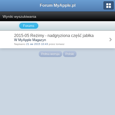
Forum MyApple.pl
Wyniki wyszukiwania
Forums
2015-05 Reżimy - nadgryziona część jabłka
W MyApple Magazyn
Napisano
21 sie 2015 10:43
przez tomasz
Pełna wersja
Polski