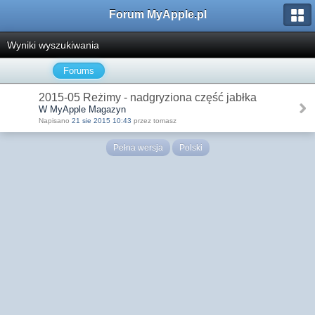
Forum MyApple.pl
Wyniki wyszukiwania
Forums
2015-05 Reżimy - nadgryziona część jabłka
W MyApple Magazyn
Napisano
21 sie 2015 10:43
przez tomasz
Pełna wersja
Polski