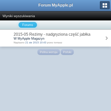
Forum MyApple.pl
Wyniki wyszukiwania
Forums
2015-05 Reżimy - nadgryziona część jabłka
W MyApple Magazyn
Napisano
21 sie 2015 10:43
przez tomasz
Pełna wersja
Polski