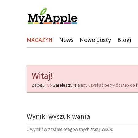
MAGAZYN
News
Nowe posty
Blogi
Witaj!
Zaloguj
lub
Zarejestruj się
aby uzyskać pełny dostęp do f
Wyniki wyszukiwania
1
wyników zostało otagowanych frazą
reżim