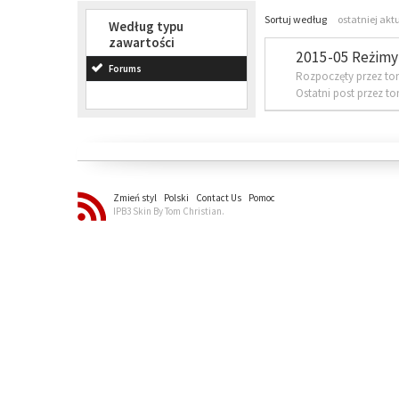
Sortuj według
ostatniej akt
Według typu
zawartości
2015-05 Reżimy 
Forums
Rozpoczęty przez to
Ostatni post przez t
Zmień styl
Polski
Contact Us
Pomoc
IPB3 Skin By Tom Christian.