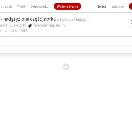
ualizacji
Tytuł
Odpowiedzi
Wyświetlenia
Sortuj
malejąco
- nadgryziona część jabłka
w
MyApple Magazyn
masz, 21 sie 2015
myapplemag
,
reżim
5
omasz ,
21 sie 2015