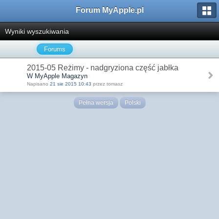
Forum MyApple.pl
Wyniki wyszukiwania
Forums
2015-05 Reżimy - nadgryziona część jabłka
W MyApple Magazyn
Napisano
21 sie 2015 10:43
przez tomasz
Pełna wersja
Polski