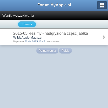
Forum MyApple.pl
Wyniki wyszukiwania
Forums
2015-05 Reżimy - nadgryziona część jabłka
W MyApple Magazyn
Napisano
21 sie 2015 10:43
przez tomasz
Pełna wersja
Polski