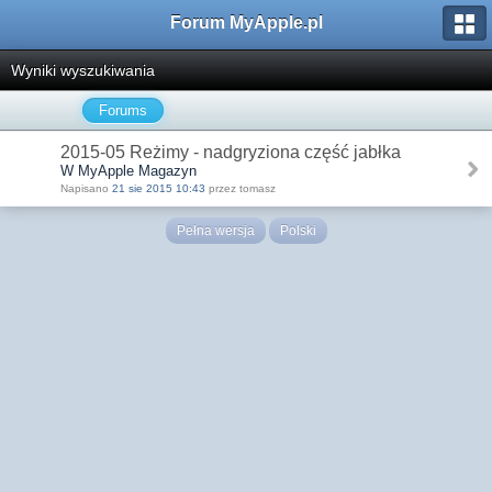
Forum MyApple.pl
Wyniki wyszukiwania
Forums
2015-05 Reżimy - nadgryziona część jabłka
W MyApple Magazyn
Napisano
21 sie 2015 10:43
przez tomasz
Pełna wersja
Polski