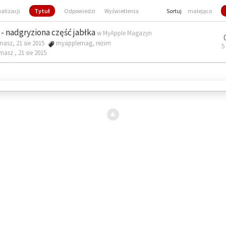
ualizacji
Tytuł
Odpowiedzi
Wyświetlenia
Sortuj
malejąco
- nadgryziona część jabłka
w
MyApple Magazyn
masz, 21 sie 2015
myapplemag
,
reżim
5
omasz ,
21 sie 2015