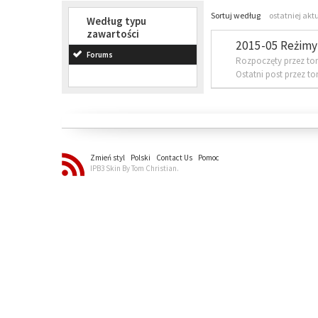
Sortuj według
ostatniej akt
Według typu
zawartości
2015-05 Reżimy 
Forums
Rozpoczęty przez to
Ostatni post przez t
Zmień styl
Polski
Contact Us
Pomoc
IPB3 Skin By Tom Christian.