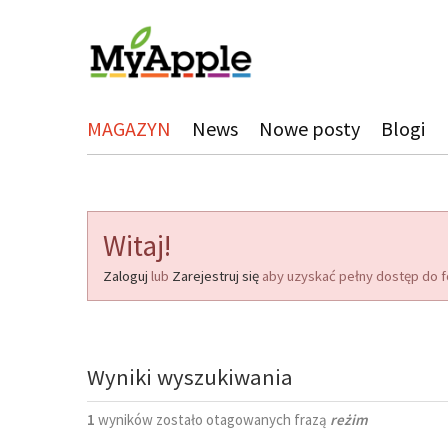
MAGAZYN
News
Nowe posty
Blogi
Witaj!
Zaloguj
lub
Zarejestruj się
aby uzyskać pełny dostęp do f
Wyniki wyszukiwania
1
wyników zostało otagowanych frazą
reżim