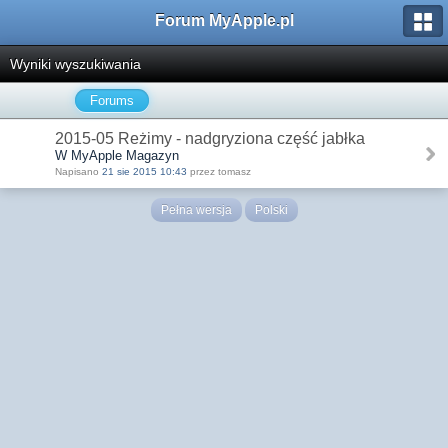
Forum MyApple.pl
Wyniki wyszukiwania
Forums
2015-05 Reżimy - nadgryziona część jabłka
W MyApple Magazyn
Napisano
21 sie 2015 10:43
przez tomasz
Pełna wersja
Polski