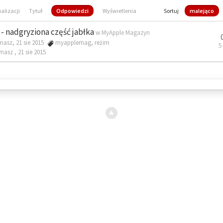
ualizacji
Tytuł
Odpowiedzi
Wyświetlenia
Sortuj
malejąco
- nadgryziona część jabłka
w
MyApple Magazyn
masz, 21 sie 2015
myapplemag
,
reżim
5
omasz ,
21 sie 2015