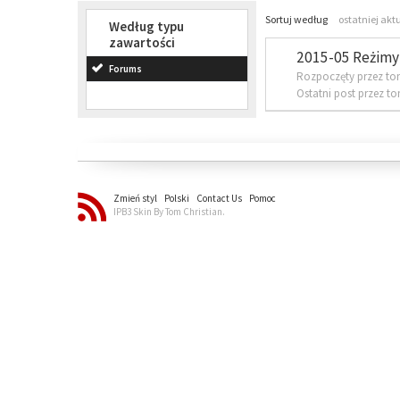
Sortuj według
ostatniej akt
Według typu
zawartości
2015-05 Reżimy 
Forums
Rozpoczęty przez to
Ostatni post przez t
Zmień styl
Polski
Contact Us
Pomoc
IPB3 Skin By Tom Christian.