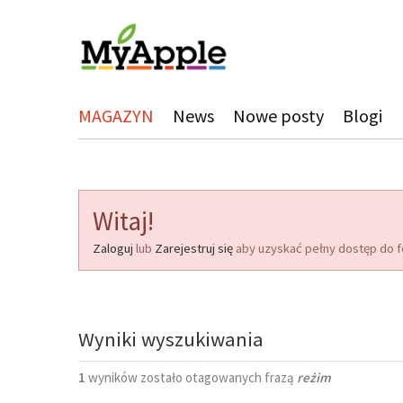
MAGAZYN
News
Nowe posty
Blogi
Witaj!
Zaloguj
lub
Zarejestruj się
aby uzyskać pełny dostęp do f
Wyniki wyszukiwania
1
wyników zostało otagowanych frazą
reżim