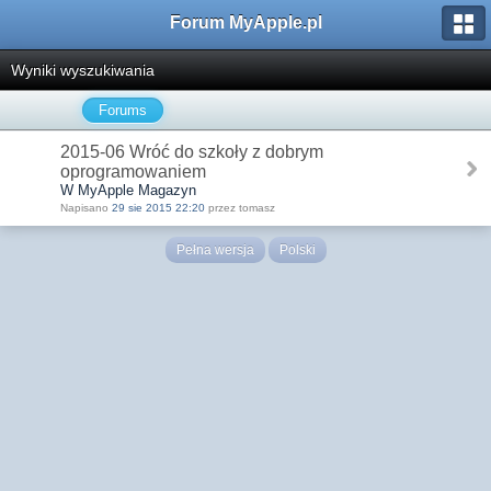
Forum MyApple.pl
Wyniki wyszukiwania
Forums
2015-06 Wróć do szkoły z dobrym
oprogramowaniem
W MyApple Magazyn
Napisano
29 sie 2015 22:20
przez tomasz
Pełna wersja
Polski