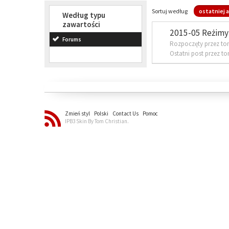
Sortuj według
ostatniej a
Według typu
zawartości
2015-05 Reżimy 
Forums
Rozpoczęty przez to
Ostatni post przez t
Zmień styl
Polski
Contact Us
Pomoc
IPB3 Skin By Tom Christian.