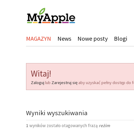
MAGAZYN
News
Nowe posty
Blogi
Witaj!
Zaloguj
lub
Zarejestruj się
aby uzyskać pełny dostęp do f
Wyniki wyszukiwania
1
wyników zostało otagowanych frazą
reżim