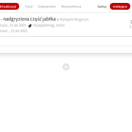
ktualizacji
Tytuł
Odpowiedzi
Wyświetlenia
Sortuj
malejąco
- nadgryziona część jabłka
w
MyApple Magazyn
masz, 21 sie 2015
myapplemag
,
reżim
5
omasz ,
21 sie 2015