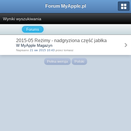
Forum MyApple.pl
Wyniki wyszukiwania
Forums
2015-05 Reżimy - nadgryziona część jabłka
W MyApple Magazyn
Napisano
21 sie 2015 10:43
przez tomasz
Pełna wersja
Polski