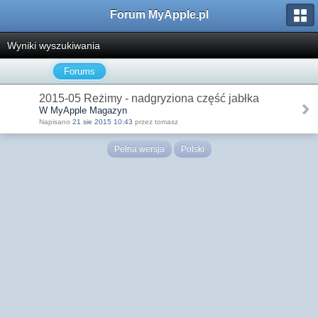
Forum MyApple.pl
Wyniki wyszukiwania
Forums
2015-05 Reżimy - nadgryziona część jabłka
W MyApple Magazyn
Napisano
21 sie 2015 10:43
przez tomasz
Pełna wersja
Polski