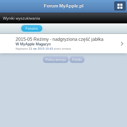
Forum MyApple.pl
Wyniki wyszukiwania
Forums
2015-05 Reżimy - nadgryziona część jabłka
W MyApple Magazyn
Napisano
21 sie 2015 10:43
przez tomasz
Pełna wersja
Polski