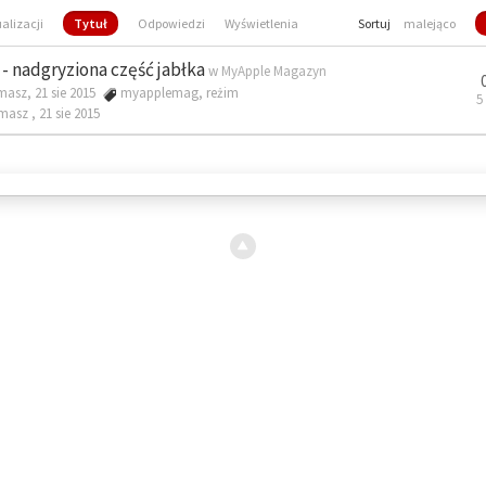
ualizacji
Tytuł
Odpowiedzi
Wyświetlenia
Sortuj
malejąco
- nadgryziona część jabłka
w
MyApple Magazyn
masz, 21 sie 2015
myapplemag
,
reżim
5
omasz ,
21 sie 2015