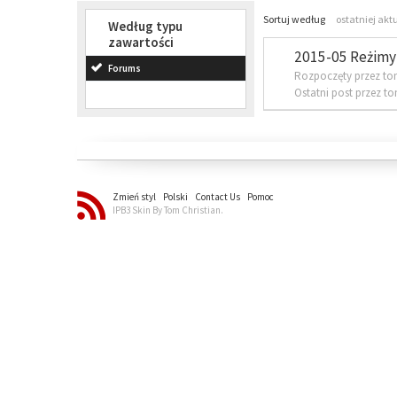
Sortuj według
ostatniej akt
Według typu
zawartości
2015-05 Reżimy 
Forums
Rozpoczęty przez to
Ostatni post przez t
Zmień styl
Polski
Contact Us
Pomoc
IPB3 Skin By Tom Christian.