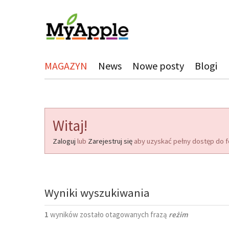
MAGAZYN
News
Nowe posty
Blogi
Witaj!
Zaloguj
lub
Zarejestruj się
aby uzyskać pełny dostęp do f
Wyniki wyszukiwania
1
wyników zostało otagowanych frazą
reżim