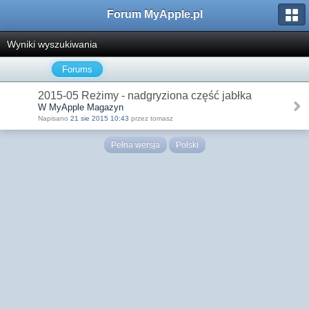
Forum MyApple.pl
Wyniki wyszukiwania
Forums
2015-05 Reżimy - nadgryziona część jabłka
W MyApple Magazyn
Napisano
21 sie 2015 10:43
przez tomasz
Pełna wersja
Polski