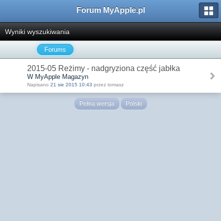
Forum MyApple.pl
Wyniki wyszukiwania
Forums
2015-05 Reżimy - nadgryziona część jabłka
W MyApple Magazyn
Napisano
21 sie 2015 10:43
przez tomasz
Pełna wersja
Polski