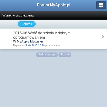
Forum MyApple.pl
Wyniki wyszukiwania
Forums
2015-06 Wróć do szkoły z dobrym
oprogramowaniem
W MyApple Magazyn
Napisano
29 sie 2015 22:20
przez tomasz
Pełna wersja
Polski