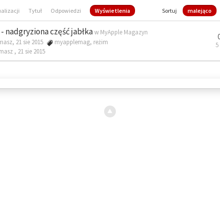
ualizacji
Tytuł
Odpowiedzi
Wyświetlenia
Sortuj
malejąco
- nadgryziona część jabłka
w
MyApple Magazyn
masz, 21 sie 2015
myapplemag
,
reżim
5
omasz ,
21 sie 2015