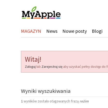
MAGAZYN
News
Nowe posty
Blogi
Witaj!
Zaloguj
lub
Zarejestruj się
aby uzyskać pełny dostęp do f
Wyniki wyszukiwania
1
wyników zostało otagowanych frazą
reżim