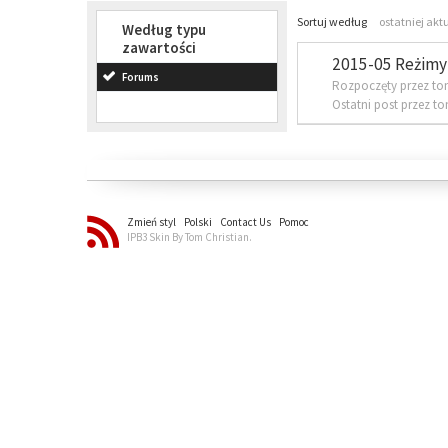
Sortuj według
ostatniej akt
Według typu
zawartości
2015-05 Reżimy 
Forums
Rozpoczęty przez to
Ostatni post przez t
Zmień styl
Polski
Contact Us
Pomoc
IPB3 Skin By Tom Christian.