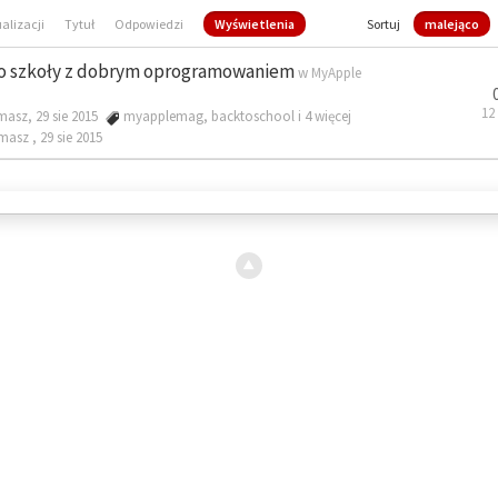
ualizacji
Tytuł
Odpowiedzi
Wyświetlenia
Sortuj
malejąco
o szkoły z dobrym oprogramowaniem
w
MyApple
12
masz, 29 sie 2015
myapplemag
,
backtoschool
i 4 więcej
omasz ,
29 sie 2015