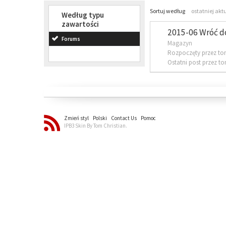
Sortuj według
ostatniej akt
Według typu
zawartości
2015-06 Wróć d
Forums
Magazyn
Rozpoczęty przez to
Ostatni post przez t
Zmień styl
Polski
Contact Us
Pomoc
IPB3 Skin By Tom Christian.