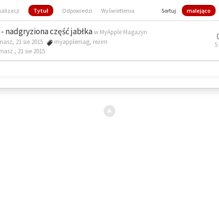
ualizacji
Tytuł
Odpowiedzi
Wyświetlenia
Sortuj
malejąco
- nadgryziona część jabłka
w
MyApple Magazyn
masz, 21 sie 2015
myapplemag
,
reżim
5
omasz ,
21 sie 2015