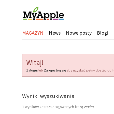
MAGAZYN
News
Nowe posty
Blogi
Witaj!
Zaloguj
lub
Zarejestruj się
aby uzyskać pełny dostęp do f
Wyniki wyszukiwania
1
wyników zostało otagowanych frazą
reżim