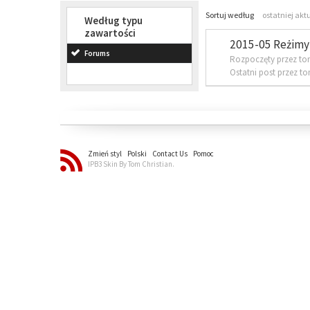
Sortuj według
ostatniej akt
Według typu
zawartości
2015-05 Reżimy 
Forums
Rozpoczęty przez to
Ostatni post przez t
Zmień styl
Polski
Contact Us
Pomoc
IPB3 Skin By Tom Christian.