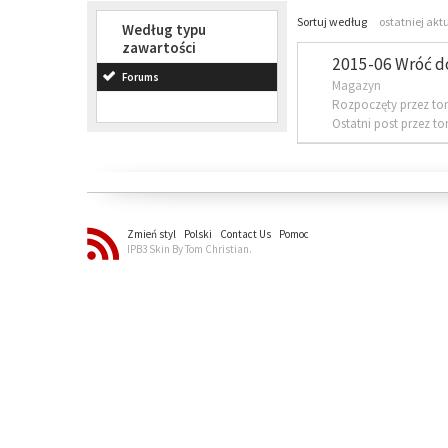
Sortuj według
ostatniej akt
Według typu
zawartości
2015-06 Wróć d
Forums
Magazyn
Rozpoczęty przez to
Ostatni post przez t
Zmień styl
Polski
Contact Us
Pomoc
IPB3 Skin By Tom Christian.