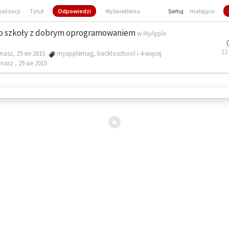
ualizacji
Tytuł
Odpowiedzi
Wyświetlenia
Sortuj
malejąco
o szkoły z dobrym oprogramowaniem
w
MyApple
12
masz, 29 sie 2015
myapplemag
,
backtoschool
i 4 więcej
omasz ,
29 sie 2015