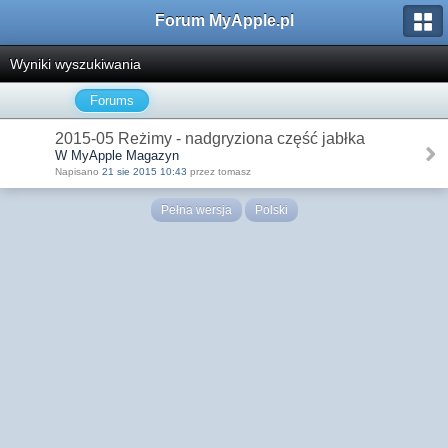
Forum MyApple.pl
Wyniki wyszukiwania
Forums
2015-05 Reżimy - nadgryziona część jabłka
W MyApple Magazyn
Napisano
21 sie 2015 10:43
przez tomasz
Pełna wersja
Polski