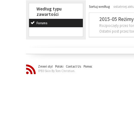
Sortuj według
ostatniej akt
Według typu
zawartości
2015-05 Reżimy 
Forums
Rozpoczęty przez to
Ostatni post przez t
Zmień styl
Polski
Contact Us
Pomoc
IPB3 Skin By Tom Christian.