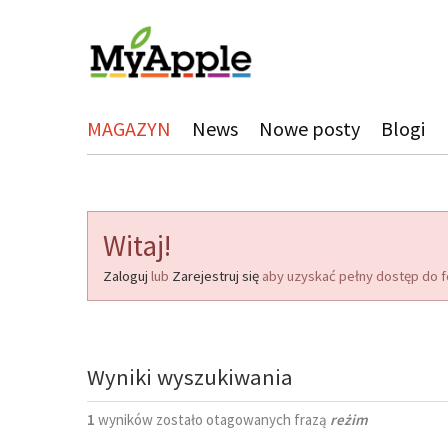
MAGAZYN
News
Nowe posty
Blogi
Witaj!
Zaloguj
lub
Zarejestruj się
aby uzyskać pełny dostęp do f
Wyniki wyszukiwania
1
wyników zostało otagowanych frazą
reżim