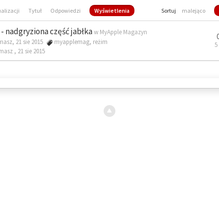
ualizacji
Tytuł
Odpowiedzi
Wyświetlenia
Sortuj
malejąco
- nadgryziona część jabłka
w
MyApple Magazyn
masz, 21 sie 2015
myapplemag
,
reżim
5
omasz ,
21 sie 2015