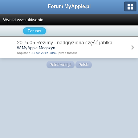
Forum MyApple.pl
Wyniki wyszukiwania
Forums
2015-05 Reżimy - nadgryziona część jabłka
W MyApple Magazyn
Napisano
21 sie 2015 10:43
przez tomasz
Pełna wersja
Polski