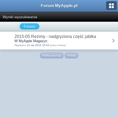
Forum MyApple.pl
Wyniki wyszukiwania
Forums
2015-05 Reżimy - nadgryziona część jabłka
W MyApple Magazyn
Napisano
21 sie 2015 10:43
przez tomasz
Pełna wersja
Polski