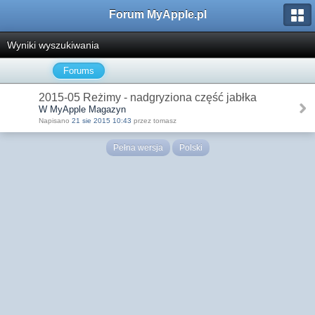
Forum MyApple.pl
Wyniki wyszukiwania
Forums
2015-05 Reżimy - nadgryziona część jabłka
W MyApple Magazyn
Napisano
21 sie 2015 10:43
przez tomasz
Pełna wersja
Polski