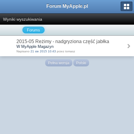
Forum MyApple.pl
Wyniki wyszukiwania
Forums
2015-05 Reżimy - nadgryziona część jabłka
W MyApple Magazyn
Napisano
21 sie 2015 10:43
przez tomasz
Pełna wersja
Polski