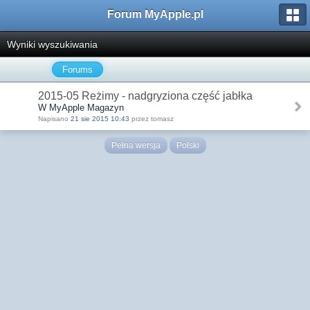
Forum MyApple.pl
Wyniki wyszukiwania
Forums
2015-05 Reżimy - nadgryziona część jabłka
W MyApple Magazyn
Napisano
21 sie 2015 10:43
przez tomasz
Pełna wersja
Polski