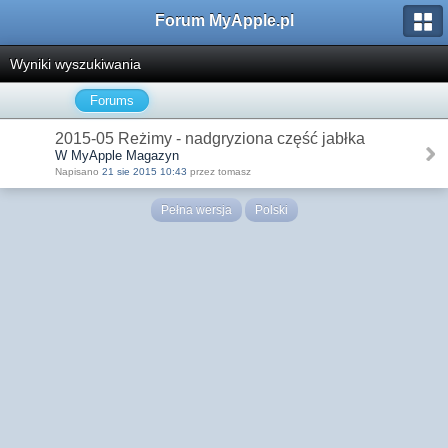
Forum MyApple.pl
Wyniki wyszukiwania
Forums
2015-05 Reżimy - nadgryziona część jabłka
W MyApple Magazyn
Napisano
21 sie 2015 10:43
przez tomasz
Pełna wersja
Polski