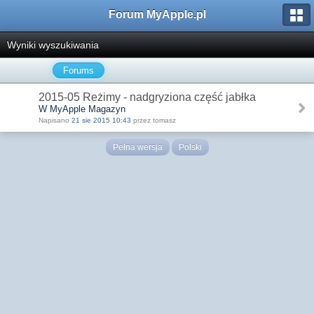
Forum MyApple.pl
Wyniki wyszukiwania
Forums
2015-05 Reżimy - nadgryziona część jabłka
W MyApple Magazyn
Napisano
21 sie 2015 10:43
przez tomasz
Pełna wersja
Polski