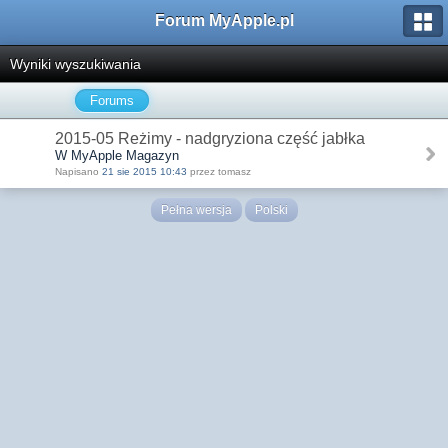
Forum MyApple.pl
Wyniki wyszukiwania
Forums
2015-05 Reżimy - nadgryziona część jabłka
W MyApple Magazyn
Napisano
21 sie 2015 10:43
przez tomasz
Pełna wersja
Polski