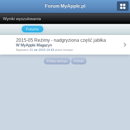
Forum MyApple.pl
Wyniki wyszukiwania
Forums
2015-05 Reżimy - nadgryziona część jabłka
W MyApple Magazyn
Napisano
21 sie 2015 10:43
przez tomasz
Pełna wersja
Polski