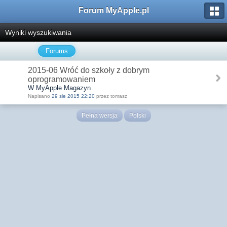
Forum MyApple.pl
Wyniki wyszukiwania
Forums
2015-06 Wróć do szkoły z dobrym
oprogramowaniem
W MyApple Magazyn
Napisano
29 sie 2015 22:20
przez tomasz
Pełna wersja
Polski