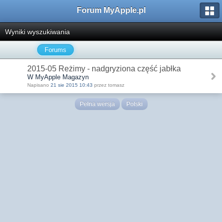
Forum MyApple.pl
Wyniki wyszukiwania
Forums
2015-05 Reżimy - nadgryziona część jabłka
W MyApple Magazyn
Napisano
21 sie 2015 10:43
przez tomasz
Pełna wersja
Polski