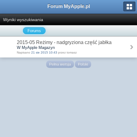
Forum MyApple.pl
Wyniki wyszukiwania
Forums
2015-05 Reżimy - nadgryziona część jabłka
W MyApple Magazyn
Napisano
21 sie 2015 10:43
przez tomasz
Pełna wersja
Polski