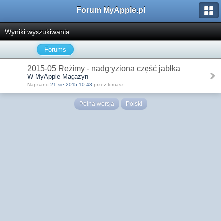
Forum MyApple.pl
Wyniki wyszukiwania
Forums
2015-05 Reżimy - nadgryziona część jabłka
W MyApple Magazyn
Napisano
21 sie 2015 10:43
przez tomasz
Pełna wersja
Polski