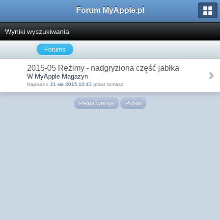
Forum MyApple.pl
Wyniki wyszukiwania
Forums
2015-05 Reżimy - nadgryziona część jabłka
W MyApple Magazyn
Napisano
21 sie 2015 10:43
przez tomasz
Pełna wersja
Polski