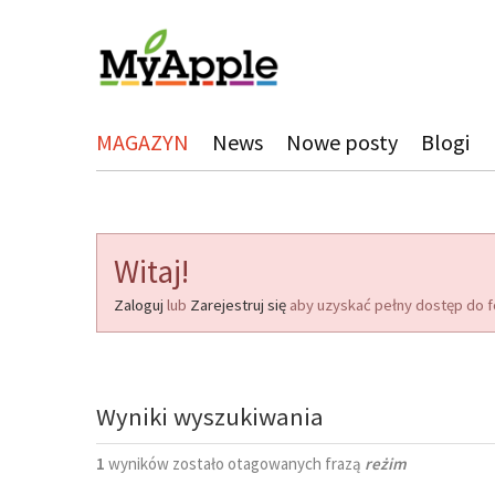
MAGAZYN
News
Nowe posty
Blogi
Witaj!
Zaloguj
lub
Zarejestruj się
aby uzyskać pełny dostęp do f
Wyniki wyszukiwania
1
wyników zostało otagowanych frazą
reżim