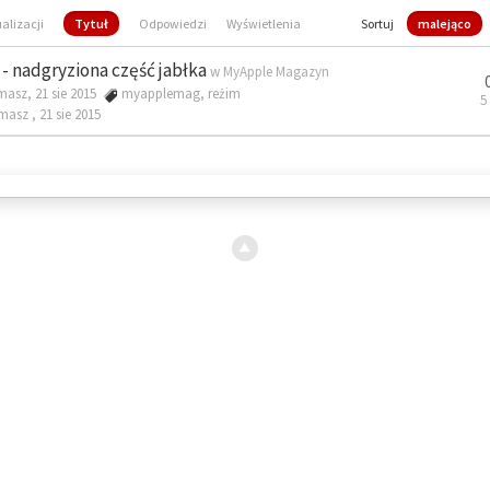
ualizacji
Tytuł
Odpowiedzi
Wyświetlenia
Sortuj
malejąco
- nadgryziona część jabłka
w
MyApple Magazyn
masz, 21 sie 2015
myapplemag
,
reżim
5
omasz ,
21 sie 2015