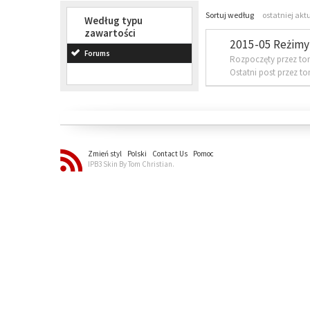
Sortuj według
ostatniej akt
Według typu
zawartości
2015-05 Reżimy 
Forums
Rozpoczęty przez to
Ostatni post przez t
Zmień styl
Polski
Contact Us
Pomoc
IPB3 Skin By Tom Christian.