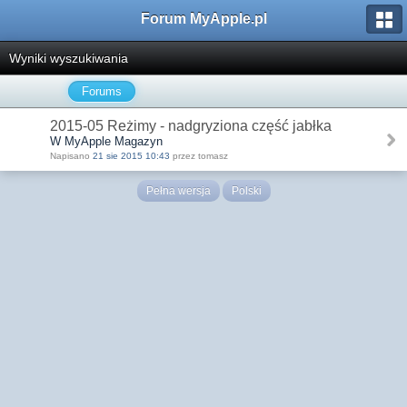
Forum MyApple.pl
Wyniki wyszukiwania
Forums
2015-05 Reżimy - nadgryziona część jabłka
W MyApple Magazyn
Napisano
21 sie 2015 10:43
przez tomasz
Pełna wersja
Polski