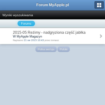
Forum MyApple.pl
Wyniki wyszukiwania
Forums
2015-05 Reżimy - nadgryziona część jabłka
W MyApple Magazyn
Napisano
21 sie 2015 10:43
przez tomasz
Pełna wersja
Polski