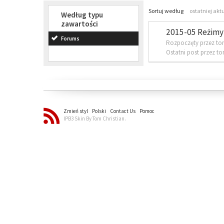
Sortuj według
ostatniej akt
Według typu
zawartości
2015-05 Reżimy 
Forums
Rozpoczęty przez to
Ostatni post przez t
Zmień styl
Polski
Contact Us
Pomoc
IPB3 Skin By Tom Christian.