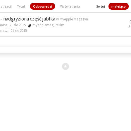
ualizacji
Tytuł
Odpowiedzi
Wyświetlenia
Sortuj
malejąco
- nadgryziona część jabłka
w
MyApple Magazyn
masz, 21 sie 2015
myapplemag
,
reżim
5
omasz ,
21 sie 2015