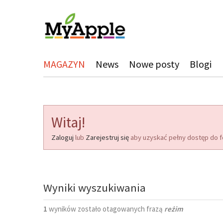
MAGAZYN
News
Nowe posty
Blogi
Witaj!
Zaloguj
lub
Zarejestruj się
aby uzyskać pełny dostęp do f
Wyniki wyszukiwania
1
wyników zostało otagowanych frazą
reżim